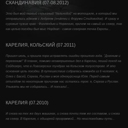
СКАНДИНАВИЯ (07-08.2012)
Это был мой первый серьезный "дальнобой" на мотоцикле, в который мы
отправились вдвоем с Андреем (endeneu с Форума Стидоводов). И сразу в
суровые чужие края - Финляндию и Норвегию, причем на самый их север, так
как целью поездки был мыс Нордкап - самая северная точка Европы...
КАРЕЛИЯ, КОЛЬСКИЙ (07.2011)
Пришел июль, и пришла пора исправлять ошибки прошлого года. "Догоним и
перегоним!" В планах, помимо незавершенных дел в Карелии, пеший поход на
Сейдозеро, что в Ловозерских тундрах на Кольском полуострове. И это
основная цель поездки. В путешествие собралась команда из 6 человек: я,
Олег с Басей, Серега, Руслан и моя однокурсница Юля. Перед самым
отъездом по некоторым причинам нас осталось трое: я, Серега и Руслан.
Унывать мы не собирались... И поехали!...
КАРЕЛИЯ (07.2010)
И снова на тех же двух машинах, и снова почти тем же составом, и снова
на север. В Карелию, с обширной программой... Но неисповедимы пути...