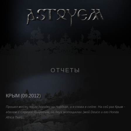
ОТЧЕТЫ
КРЫМ (09.2012)
Прошел месяц после поездки на Нордкап, и я снова в седле. На сей раз Крым -
вдвоем с Серегой Азаровым, на двух мотоциклах (мой Deuce и его Honda
Africa Twin)...