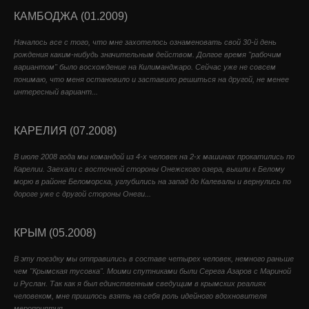
КАМБОДЖА (01.2009)
Началось все с того, что мне захотелось ознаменовать свой 30-й день
рождения каким-нибудь значительным действом. Долгое время "рабочим
вариантом" было восхождение на Килиманджаро. Сейчас уже не совсем
понимаю, что меня остановило и заставило решиться на другой, не менее
интересный вариант...
КАРЕЛИЯ (07.2008)
В июле 2008 года мы командой из 4-х человек на 2-х машинах прокатились по
Карелии. Заехали с восточной стороны Онежского озера, вышли к Белому
морю в районе Беломорска, углубились на запад до Калевалы и вернулись по
дороге уже с другой стороны Онеги...
КРЫМ (05.2008)
В эту поездку мы отправились в составе четырех человек, немного раньше
чем "Крымская тусовка". Моими спутниками были Серега Азаров с Мариной
и Руслан. Так как я был единственным сведущим в крымских реалиях
человеком, мне пришлось взять на себя роль идейного вдохновителя
мероприятия...